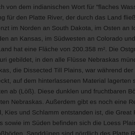
ich von dem indianischen Wort für "flaches Was
 für den Platte River, der durch das Land fließt
nzt im Norden an South Dakota, im Osten an 
üden an Kansas, im Südwesten an Colorado un
nd hat eine Fläche von 200.358 m². Die Ostg
ri gebildet, in den alle Flüsse Nebraskas mün
as, die Dissected Till Plains, war während der 
ckt, auf dem hinterlassenen Material lagerten 
en ab (Löß). Diese dunklen und fruchtbaren B
sten Nebraskas. Außerdem gibt es noch eine R
 Kies und Schlamm entstanden ist, die Great P
s sowie im Süden befinden sich die Loess Plai
ößböden. Sanddünen sind nördlich des Platte R