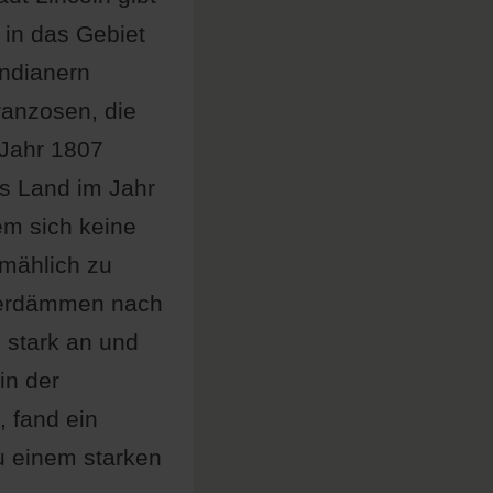
 in das Gebiet
Indianern
anzosen, die
 Jahr 1807
as Land im Jahr
em sich keine
lmählich zu
serdämmen nach
n stark an und
in der
, fand ein
zu einem starken