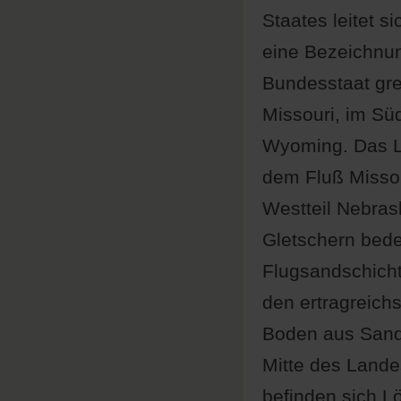
Staates leitet s
eine Bezeichnung
Bundesstaat gre
Missouri, im S
Wyoming. Das La
dem Fluß Missou
Westteil Nebrask
Gletschern bede
Flugsandschicht
den ertragreich
Boden aus Sand,
Mitte des Lande
befinden sich L