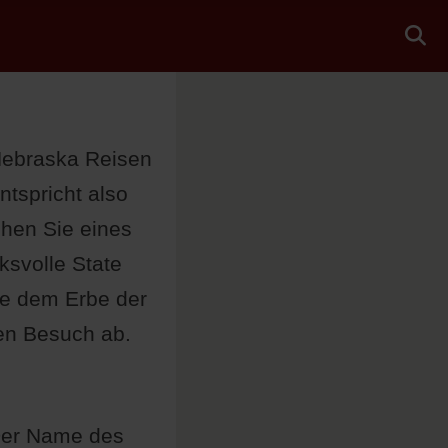
tspricht also
chen Sie eines
ksvolle State
ie dem Erbe der
en Besuch ab.
 Der Name des