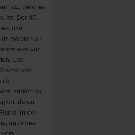
ser" ab, welches
, ist. Der 37.
Iowa und
d im Westen an
renze wird von
den. Der
Eiszeit von
sich
öden zählen zu
egion, deren
lains. In der
ns, auch hier
ivers