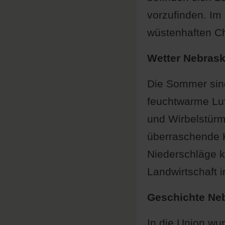
vorzufinden. Im
wüstenhaften Ch
Wetter Nebras
Die Sommer sin
feuchtwarme Luf
und Wirbelstürm
überraschende Ka
Niederschläge k
Landwirtschaft 
Geschichte Ne
In die Union wu