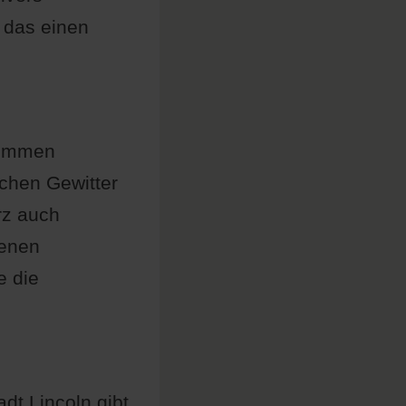
 das einen
kommen
chen Gewitter
rz auch
tenen
e die
t Lincoln gibt