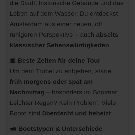
die Stadt, historische Gebäude und das
💡 Wie finde ich das richtige
Leben auf dem Wasser. Du entdeckst
Angebot für meine Grachtenfahrt?
Amsterdam aus einer neuen, oft
🎧 Sprachen & Audio-Guides – so
ruhigeren Perspektive – auch
verstehst du auch, was du siehst
abseits
klassischer Sehenswürdigkeiten
📍 Diese Sehenswürdigkeiten
.
kannst du vom Wasser aus sehen
📅 Beste Zeiten für deine Tour
🧭 Grachtenfahrt oder doch lieber
Um dem Trubel zu entgehen, starte
selbst paddeln?
früh morgens oder spät am
🧒 Tipp für Familien mit Kindern
Nachmittag
– besonders im Sommer.
🎟 Insider-Tipp: Kombiangebote
Leichter Regen? Kein Problem: Viele
clever nutzen
Boote sind
überdacht und beheizt
.
Ergänzungen und Fragen von dir
🛥️ Bootstypen & Unterschiede
🤯 Interessante oder humorvolle