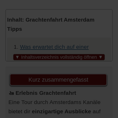
Inhalt: Grachtenfahrt Amsterdam
Tipps
Was erwartet dich auf einer
Grachtenfahrt?
▼ Inhaltsverzeichnis vollständig öffnen ▼
Die besten Zeiten für eine
Grachtenfahrt
Kurz zusammengefasst
Welche Boote gibt es und was
🚤 Erlebnis Grachtenfahrt
sind die Unterschiede?
Eine Tour durch Amsterdams Kanäle
Was solltest du mitbringen?
bietet dir
Was kostet eine Grachtenfahrt?
einzigartige Ausblicke
auf