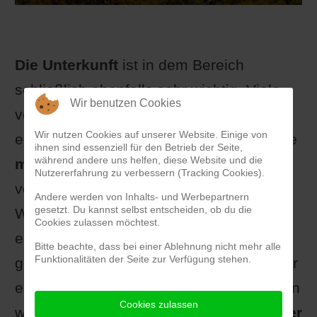
Die Unterkunft
ist in dem Bereich
schließlich ebenfalls sehr wichtig. Viele
Wir benutzen Cookies
versuchen, gerade in solchen Ländern
Wir nutzen Cookies auf unserer Website. Einige von
eine günstige Unterkunft zu finden, da die
ihnen sind essenziell für den Betrieb der Seite,
während andere uns helfen, diese Website und die
meiste Zeit an der frischen Luft
Nutzererfahrung zu verbessern (Tracking Cookies).
verbracht wird. Selbst in Form von einem
Andere werden von Inhalts- und Werbepartnern
gesetzt. Du kannst selbst entscheiden, ob du die
Wanderurlaub können beide Länder
Cookies zulassen möchtest.
einfach den eigenen Traum erfüllen. Es
Bitte beachte, dass bei einer Ablehnung nicht mehr alle
Funktionalitäten der Seite zur Verfügung stehen.
gibt unterschiedliche Erfahrungen, die der
ein oder andere Reisende gemacht haben
Cookies zulassen
wird. Urlauber können sich
anhand dieser