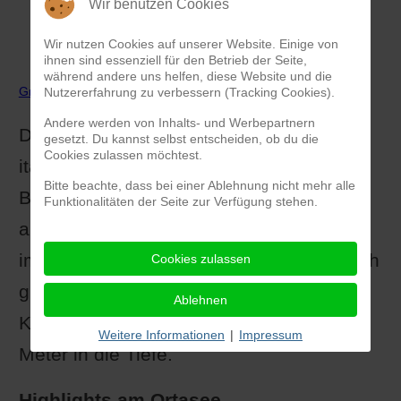
Wir benutzen Cookies
Wir nutzen Cookies auf unserer Website. Einige von
ihnen sind essenziell für den Betrieb der Seite,
während andere uns helfen, diese Website und die
Größere Kartenansicht
Nutzererfahrung zu verbessern (Tracking Cookies).
Andere werden von Inhalts- und Werbepartnern
Der
Ortasee
gehört zu den kleineren
gesetzt. Du kannst selbst entscheiden, ob du die
Cookies zulassen möchtest.
italienischen Seen und wird durch den
Bitte beachte, dass bei einer Ablehnung nicht mehr alle
Berg Mottarone vom Lago Maggiore
Funktionalitäten der Seite zur Verfügung stehen.
abgespalten. Klein ist allerdings relativ,
immerhin misst er in der Länge auch noch
Cookies zulassen
gut 13 Kilometer, erstreckt sich über 2,5
Ablehnen
Kilometer in der Breite und bis zu 143
Weitere Informationen
|
Impressum
Meter in die Tiefe.
Highlights am Ortasee