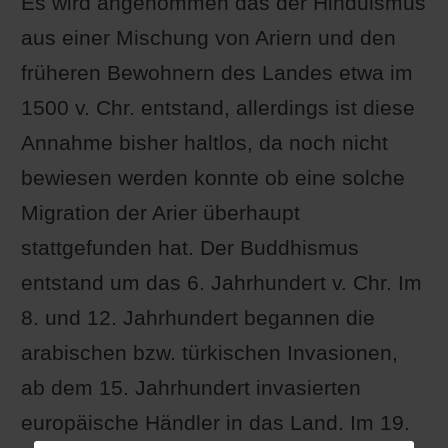
Es wird angenommen das der Hinduismus
aus einer Mischung von Ariern und den
früheren Bewohnern des Landes etwa im
1500 v. Chr. entstand, allerdings ist diese
Annahme bisher haltlos, da noch nicht
bewiesen werden konnte ob eine solche
Migration der Arier überhaupt
stattgefunden hat. Der Buddhismus
entstand um das 6. Jahrhundert v. Chr. Im
8. und 12. Jahrhundert begannen die
arabischen bzw. türkischen Invasionen,
ab dem 15. Jahrhundert invasierten
europäische Händler in das Land. Im 19.