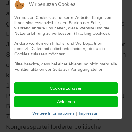
Jahrhundert erlangte England die
Wir benutzen Cookies
absolute kontrolle über alle zum Land
Wir nutzen Cookies auf unserer Website. Einige von
gehörenden Territorien. 1947 erlangte das
ihnen sind essenziell für den Betrieb der Seite,
während andere uns helfen, diese Website und die
Land unter Mahatma Ghandi und
Nutzererfahrung zu verbessern (Tracking Cookies).
Jawaharlal Nehru die Unabhängigkeit. Der
Andere werden von Inhalts- und Werbepartnern
gesetzt. Du kannst selbst entscheiden, ob du die
Subkontinent wurde in 2 Teile aufgeteilt: In
Cookies zulassen möchtest.
den Staat (Hindu-)Staat Indien und den
Bitte beachte, dass bei einer Ablehnung nicht mehr alle
Funktionalitäten der Seite zur Verfügung stehen.
kleineren islamistischen Staat Pakistan.
1971 führte ein Krieg zur Spaltung
Cookies zulassen
Pakistans und es entstand der neue Staat
Ablehnen
Bangladesch. Die aus Hindus und
Weitere Informationen
|
Impressum
Zoroastrier bestehende 1884 gegründete
Kongresspartei forderte politische